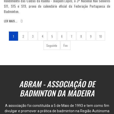
Rendimento das Caldas da Rainha - Joaquim Lopes, o 3º Nacional Não Seniores
S11, S15 e S19, prova do calendário oficial da Federação Portuguesa de
Badminton.
LER MAIS...
1
2
3
4
5
6
7
8
9
10
Seguinte
Fim
ABRAM - ASSOCIAÇÃO DE
BADMINTON DA MADEIRA
A associação foi constituída a 5 de Maio de 1993 e tem como fim
divulgar e promover a prática de badminton na Região Autónoma