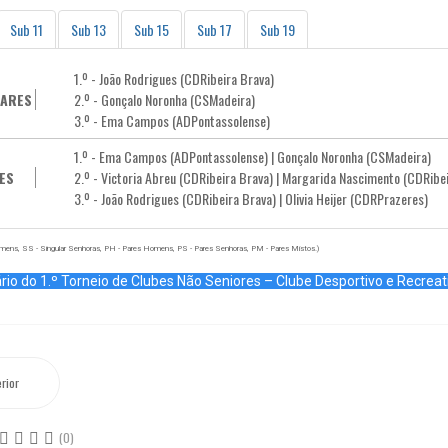
Sub 11
Sub 13
Sub 15
Sub 17
Sub 19
1.º - João Rodrigues (CDRibeira Brava)
LARES
2.º - Gonçalo Noronha (CSMadeira)
3.º - Ema Campos (ADPontassolense)
1.º - Ema Campos (ADPontassolense) | Gonçalo Noronha (CSMadeira)
ES
2.º - Victoria Abreu (CDRibeira Brava) | Margarida Nascimento (CDRibe
3.º - João Rodrigues (CDRibeira Brava) | Olivia Heijer (CDRPrazeres)
mens, SS - Singular Senhoras, PH - Pares Homens, PS - Pares Senhoras, PM - Pares Mistos.)
io do 1.º Torneio de Clubes Não Seniores – Clube Desportivo e Recreat
rior
(0)