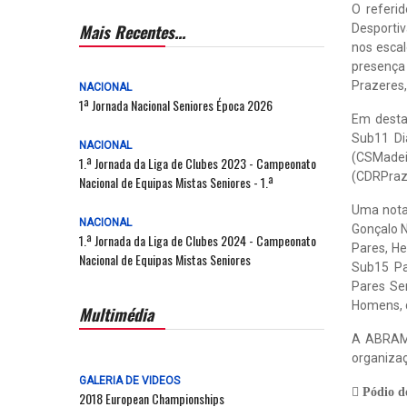
O referi
Mais Recentes...
Desportiv
nos escal
presença 
Prazeres,
NACIONAL
1ª Jornada Nacional Seniores Época 2026
Em desta
Sub11 Di
NACIONAL
(CSMadei
1.ª Jornada da Liga de Clubes 2023 - Campeonato
(CDRPraz
Nacional de Equipas Mistas Seniores - 1.ª
Uma nota
NACIONAL
Gonçalo 
1.ª Jornada da Liga de Clubes 2024 - Campeonato
Pares, H
Nacional de Equipas Mistas Seniores
Sub15 Pa
Pares Se
Homens, 
Multimédia
A ABRAM f
organizaç
GALERIA DE VIDEOS
Pódio d
2018 European Championships