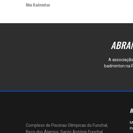
Mini Badminton
ABRAM
A associação 
badminton na R
I
M
Complexo de Piscinas Olímpicas do Funchal,
P
Beco dos Álamos, Santo António Funchal