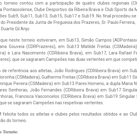
do torneio contou com a participação de quatro clubes regionais (C
a Pontassolense, Clube Desportivo da Ribeira Brava e Club Sports da 
ões Sub9, Sub11, Sub13, Sub15, Sub17 e Sub19. No final procedeu-se
do Presidente da Junta de Freguesia dos Prazeres, Sr. Paulo Ferreira,
 Duarte Gil Anjo.
que neste torneio estiveram, em Sub13, Simão Campos (ADPontasso
ana Gouveia (CDRPrazeres), em Sub13 Matilde Freitas (CSMadeira)
ra) e Lara Nascimento (CDRibeira Brava), em Sub17, Lara Rafael Fe
eres), que se sagraram Campeões nas duas vertentes em que compet
 de referência aos atletas, João Rodrigues (CDRibeira Brava) em Su
Noronha (CSMadeira), Guilherme Freitas (CDRibeira Brava) em Sub11 
enrique Pereira (CSMadeira) em Sub13 Pares Homens, a dupla Maria N
res Senhoras, João Fernandes (CDRibeira Brava) em Sub17 Singul
nhoras, Francisca Vasconcelos (CDRibeira Brava) em Sub19 Singular
que se sagraram Campeões nas respetivas vertentes.
elicita todos os atletas e clubes pelos resultados obtidos e ao Clu
ão do torneio.
o Torneio: