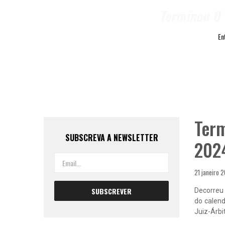
Terminou O 
En
Term
SUBSCREVA A NEWSLETTER
202
21 janeiro 
Decorreu 
do calend
Juiz-Árbi