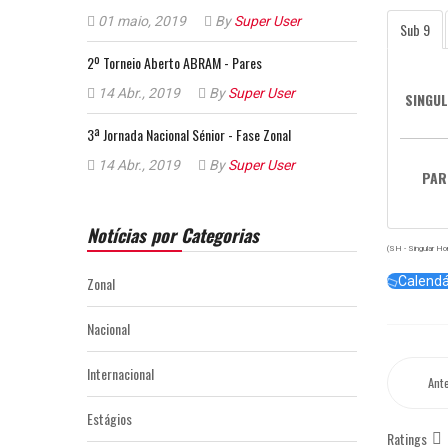
01 maio, 2019
By
Super User
Sub 9
2º Torneio Aberto ABRAM - Pares
14 Abr., 2019
By
Super User
SINGU
3ª Jornada Nacional Sénior - Fase Zonal
14 Abr., 2019
By
Super User
PAR
Notícias por Categorias
(SH - Singular Ho
Zonal
Calendár
Nacional
Internacional
Ante
Estágios
Ratings