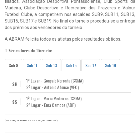
filiados, Associação Desportiva Pontassolense, Club Sports da
Madeira, Clube Desportivo e Recreativo dos Prazeres e Valour
Futebol Clube, a competirem nos escalões SUB9, SUB11, SUB13,
SUB15, SUB17 e SUB19. No final do torneio procedeu-se a entrega
dos prémios aos vencedores do torneio.
A ABRAM felicita todos os atletas pelos resultados obtidos.
Vencedores do Torneio:
Sub 9
Sub 11
Sub 13
Sub 15
Sub 17
Sub 19
1º Lugar - Gonçalo Noronha (CSMA)
SH
2º Lugar - António Afonso (VFC)
1º Lugar - Maria Medeiros (CSMA)
SS
2º Lugar - Ema Campos (ADP)
(SH - Singular Homens e SS - Singular Senhoras.)