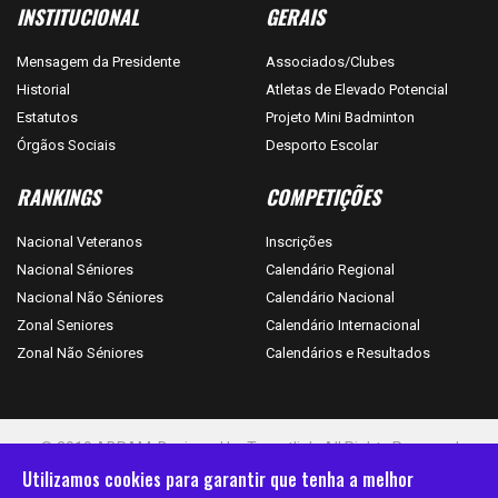
INSTITUCIONAL
GERAIS
Mensagem da Presidente
Associados/Clubes
Historial
Atletas de Elevado Potencial
Estatutos
Projeto Mini Badminton
Órgãos Sociais
Desporto Escolar
RANKINGS
COMPETIÇÕES
Nacional Veteranos
Inscrições
Nacional Séniores
Calendário Regional
Nacional Não Séniores
Calendário Nacional
Zonal Seniores
Calendário Internacional
Zonal Não Séniores
Calendários e Resultados
© 2019 ABRAM. Designed by
Targetlink. All Rights Reserved
Utilizamos cookies para garantir que tenha a melhor
Avisos Legais
Privacidade
Termos & Condições
Cookies